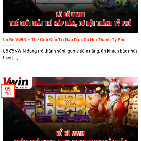
Lô Đề VWIN – Thế Giới Giải Trí Hấp Dẫn, Cơ Hội Thành Tỷ Phú
Lô đề VWIN đang trở thành sảnh game tiềm năng, ăn khách bậc nhất
hiện [...]
05
Th1