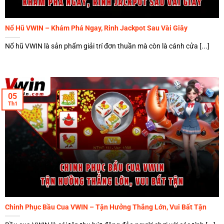
Nổ Hũ VWIN – Khám Phá Ngay, Rinh Jackpot Sau Vài Giây
Nổ hũ VWIN là sản phẩm giải trí đơn thuần mà còn là cánh cửa [...]
05
Th1
Chinh Phục Bầu Cua VWIN – Tận Hưởng Thắng Lớn, Vui Bất Tận