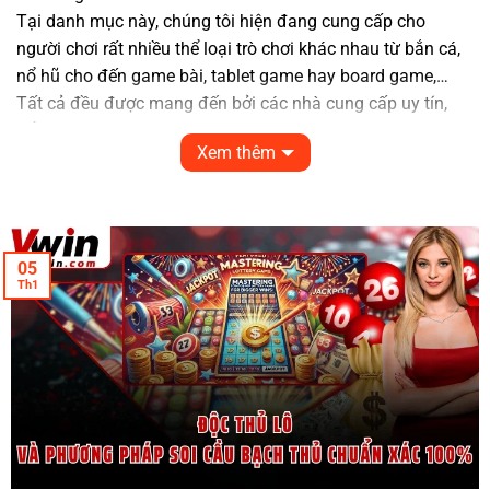
Tại danh mục này, chúng tôi hiện đang cung cấp cho
người chơi rất nhiều thể loại trò chơi khác nhau từ bắn cá,
nổ hũ cho đến game bài, tablet game hay board game,…
Tất cả đều được mang đến bởi các nhà cung cấp uy tín,
nổi tiếng bậc nhất hiện nay nên quý hội viên hoàn toàn có
Xem thêm
thể yên tâm về vấn đề chất lượng và độ công bằng.
1 số trò chơi nổi bật nhất mà khách hàng có thể chọn và
chơi khi tham gia tại cổng game VWIN gồm có:
Xì dách Spider Man
05
Th1
Baccarat kim tài
Xèng hoa quả
Jack or better double up
Mini Tứ Linh
Xếp Kim Cương
Mini poker
Cao thủ dò mìn
…