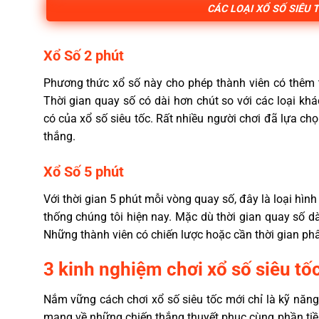
CÁC LOẠI XỔ SỐ SIÊU 
Xổ Số 2 phút
Phương thức xổ số này cho phép thành viên có thêm t
Thời gian quay số có dài hơn chút so với các loại 
có của xổ số siêu tốc. Rất nhiều người chơi đã lựa ch
thắng.
Xổ Số 5 phút
Với thời gian 5 phút mỗi vòng quay số, đây là loại hình 
thống chúng tôi hiện nay. Mặc dù thời gian quay số d
Những thành viên có chiến lược hoặc cần thời gian phân
3 kinh nghiệm chơi xổ số siêu tốc
Nắm vững cách chơi xổ số siêu tốc mới chỉ là kỹ năng
mang về những chiến thắng thuyết phục cùng phần tiền