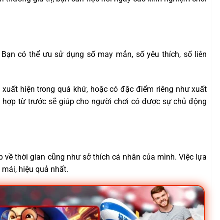
 Bạn có thể ưu sử dụng số may mắn, số yêu thích, số liên
xuất hiện trong quá khứ, hoặc có đặc điểm riêng như xuất
ù hợp từ trước sẽ giúp cho người chơi có được sự chủ động
p về thời gian cũng như sở thích cá nhân của mình. Việc lựa
 mái, hiệu quả nhất.