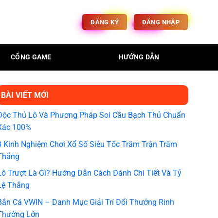
ĐĂNG KÝ
ĐĂNG NHẬP
CỔNG GAME
HƯỚNG DẪN
BÀI VIẾT MỚI
Độc Thủ Lô Và Phương Pháp Soi Cầu Bạch Thủ Chuẩn
Xác 100%
3 Kinh Nghiệm Chơi Xổ Số Siêu Tốc Trăm Trận Trăm
Thắng
Lô Trượt Là Gì? Hướng Dẫn Cách Đánh Chi Tiết Và Tỷ
Lệ Thắng
Bắn Cá VWIN – Danh Mục Giải Trí Đổi Thưởng Rinh
Thưởng Lớn