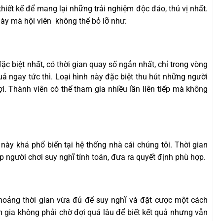
thiết kế để mang lại những trải nghiệm độc đáo, thú vị nhất.
này mà hội viên không thể bỏ lỡ như:
c biệt nhất, có thời gian quay số ngắn nhất, chỉ trong vòng
quả ngay tức thì. Loại hình này đặc biệt thu hút những người
i. Thành viên có thể tham gia nhiều lần liên tiếp mà không
 này khá phổ biến tại hệ thống nhà cái chúng tôi. Thời gian
 người chơi suy nghĩ tính toán, đưa ra quyết định phù hợp.
khoảng thời gian vừa đủ để suy nghĩ và đặt cược một cách
am gia không phải chờ đợi quá lâu để biết kết quả nhưng vẫn