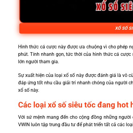
XỔ SỐ SI
Hình thức cá cược này được ưa chuộng vì cho phép ngư
phút. Tính nhanh gọn, tức thời của hình thức cá cược
lớn người tham gia.
Sự xuất hiện của loại xổ số này được đánh giá là vô c
đáp ứng tốt nhu cầu giải trí nhanh chóng của người ch
xổ số này.
Các loại xổ số siêu tốc đang hot 
Với sứ mệnh mang đến cho cộng đồng những người đ
VWIN luôn tập trung đầu tư để phát triển tất cả các lo