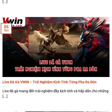
[...]
05
Th1
Live Đá Gà VWIN – Trải Nghiệm Kịch Tính Từng Pha Ra Đòn
Live đá gà mang đến trải nghiệm đầy kịch tính và hấp dẫn cho những
[...]