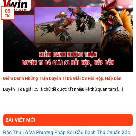
05
Th1
Điểm Danh Những Trận Duyên Ti Đá Giải C3 Hồi Hộp, Hấp Dẫn
Duyên Ti đá giải C3 là chủ đề được rất nhiều kê thủ quan tâm [...]
BÀI VIẾT MỚI
Độc Thủ Lô Và Phương Pháp Soi Cầu Bạch Thủ Chuẩn Xác