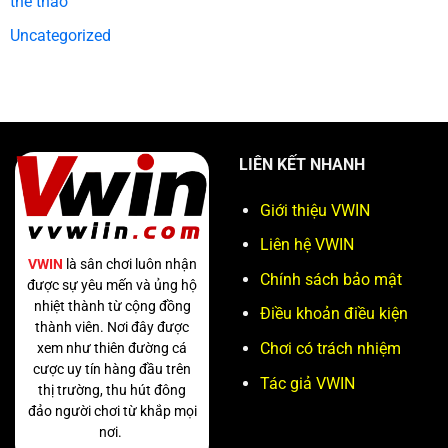
thể thao
Uncategorized
LIÊN KẾT NHANH
Giới thiệu VWIN
Liên hệ VWIN
VWIN
là sân chơi luôn nhận
Chính sách bảo mật
được sự yêu mến và ủng hộ
nhiệt thành từ cộng đồng
Điều khoản điều kiện
thành viên. Nơi đây được
Chơi có trách nhiệm
xem như thiên đường cá
cược uy tín hàng đầu trên
Tác giả VWIN
thị trường, thu hút đông
đảo người chơi từ khắp mọi
nơi.