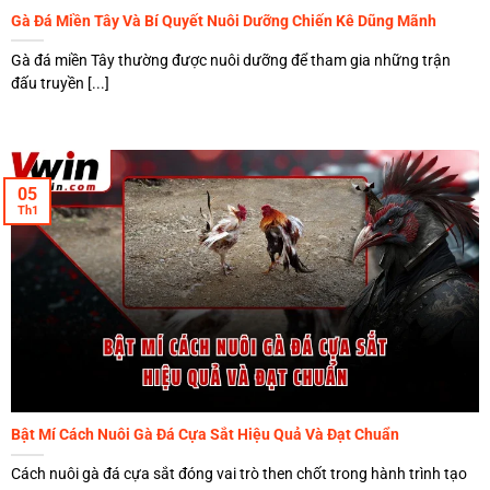
Gà Đá Miền Tây Và Bí Quyết Nuôi Dưỡng Chiến Kê Dũng Mãnh
XEM THÊM:
Cổng Game VWIN
Gà đá miền Tây thường được nuôi dưỡng để tham gia những trận
đấu truyền [...]
05
Th1
Bật Mí Cách Nuôi Gà Đá Cựa Sắt Hiệu Quả Và Đạt Chuẩn
Cách nuôi gà đá cựa sắt đóng vai trò then chốt trong hành trình tạo