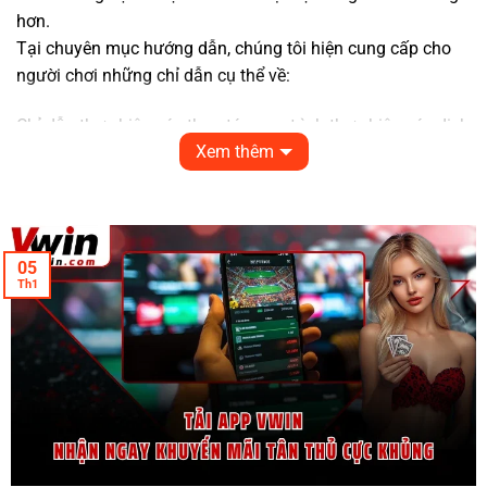
hơn.
Tại chuyên mục hướng dẫn, chúng tôi hiện cung cấp cho
người chơi những chỉ dẫn cụ thể về:
Chỉ dẫn thực hiện các thao tác, quy trình thực hiện các dịch
Xem thêm
vụ có trên hệ thống gồm đăng ký, đăng nhập, nạp tiền, rút
tiền, tải app,…
Chỉ dẫn cách tham gia, trải nghiệm các trò chơi, sản phẩm
cá cược gồm cách chơi, cách nhận cược, cách nhận/đổi
thưởng,…
05
Th1
Chỉ dẫn liên hệ với bộ phận chăm sóc khách hàng của nhà
cái khi có thắc mắc, sự cố hoặc có vấn đề cần phản ánh,
góp ý.
Hướng dẫn tham gia các chương trình khuyến mãi, ưu đãi
cũng như cách thức, điều kiện tham gia nhận và đổi
thưởng.
Với các thông tin hướng dẫn hữu ích này, đảm bảo quý hội