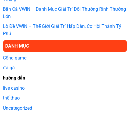
Bắn Cá VWIN – Danh Mục Giải Trí Đổi Thưởng Rinh Thưởng
Lớn
Lô Đề VWIN – Thế Giới Giải Trí Hấp Dẫn, Cơ Hội Thành Tỷ
Phú
DANH MỤC
Cổng game
đá gà
hướng dẫn
live casino
thể thao
Uncategorized