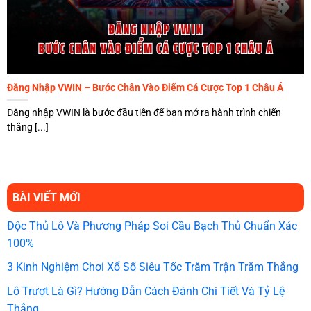
Đăng Nhập VWIN – Bước Chân Vào Điểm Cá Cược Top 1 Châu Á
Đăng nhập VWIN là bước đầu tiên để bạn mở ra hành trình chiến
thắng [...]
BÀI VIẾT MỚI
Độc Thủ Lô Và Phương Pháp Soi Cầu Bạch Thủ Chuẩn Xác
100%
3 Kinh Nghiệm Chơi Xổ Số Siêu Tốc Trăm Trận Trăm Thắng
Lô Trượt Là Gì? Hướng Dẫn Cách Đánh Chi Tiết Và Tỷ Lệ
Thắng