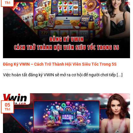
Th1
Đăng Ký VWIN – Cách Trở Thành Hội Viên Siêu Tốc Trong 5S
Việc hoàn tất đăng ký VWIN sẽ mở ra cơ hội để người chơi tiếp [...]
05
Th1