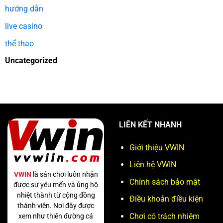
hướng dẫn
live casino
thể thao
Uncategorized
LIÊN KẾT NHANH
Giới thiệu VWIN
Liên hệ VWIN
VWIN
là sân chơi luôn nhận
Chính sách bảo mật
được sự yêu mến và ủng hộ
nhiệt thành từ cộng đồng
Điều khoản điều kiện
thành viên. Nơi đây được
Chơi có trách nhiệm
xem như thiên đường cá