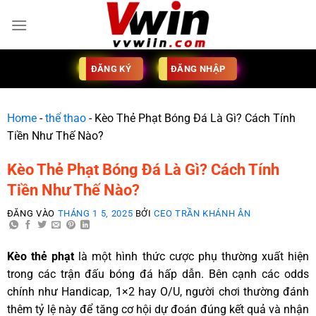
ĐĂNG KÝ
ĐĂNG NHẬP
Home
-
thể thao
-
Kèo Thẻ Phạt Bóng Đá Là Gì? Cách Tính
Tiền Như Thế Nào?
Kèo Thẻ Phạt Bóng Đá Là Gì? Cách Tính
Tiền Như Thế Nào?
ĐĂNG VÀO
THÁNG 1 5, 2025
BỞI
CEO TRẦN KHÁNH ÂN
Kèo thẻ phạt
là một hình thức cược phụ thường xuất hiện
trong các trận đấu bóng đá hấp dẫn. Bên cạnh các odds
chính như Handicap, 1×2 hay O/U, người chơi thường đánh
thêm tỷ lệ này để tăng cơ hội dự đoán đúng kết quả và nhận