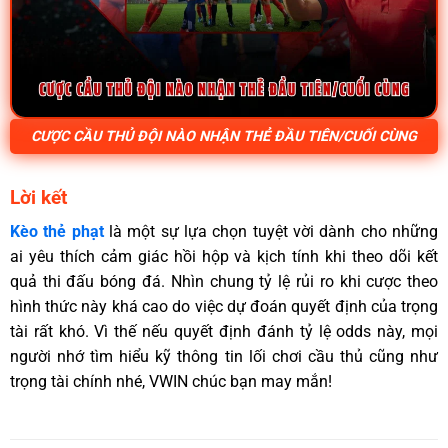
CƯỢC CẦU THỦ ĐỘI NÀO NHẬN THẺ ĐẦU TIÊN/CUỐI CÙNG
Lời kết
Kèo thẻ phạt
là một sự lựa chọn tuyệt vời dành cho những
ai yêu thích cảm giác hồi hộp và kịch tính khi theo dõi kết
quả thi đấu bóng đá. Nhìn chung tỷ lệ rủi ro khi cược theo
hình thức này khá cao do việc dự đoán quyết định của trọng
tài rất khó. Vì thế nếu quyết định đánh tỷ lệ odds này, mọi
người nhớ tìm hiểu kỹ thông tin lối chơi cầu thủ cũng như
trọng tài chính nhé, VWIN chúc bạn may mắn!