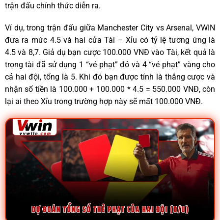
trận đấu chính thức diễn ra.
Ví dụ, trong trận đấu giữa Manchester City vs Arsenal, VWIN
đưa ra mức 4.5 và hai cửa Tài – Xỉu có tỷ lệ tương ứng là
4.5 và 8,7. Giả dụ bạn cược 100.000 VNĐ vào Tài, kết quả là
trọng tài đã sử dụng 1 “vé phạt” đỏ và 4 “vé phạt” vàng cho
cả hai đội, tổng là 5. Khi đó bạn được tính là thắng cược và
nhận số tiền là 100.000 + 100.000 * 4.5 = 550.000 VNĐ, còn
lại ai theo Xỉu trong trường hợp này sẽ mất 100.000 VNĐ.