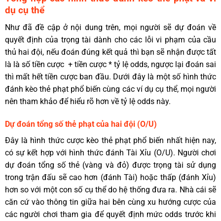
dụ cụ thể
Như đã đề cập ở nội dung trên, mọi người sẽ dự đoán về
quyết định của trọng tài dành cho các lỗi vi phạm của cầu
thủ hai đội, nếu đoán đúng kết quả thì bạn sẽ nhận được tất
là là số tiền cược + tiền cược * tỷ lệ odds, ngược lại đoán sai
thì mất hết tiền cược ban đầu. Dưới đây là một số hình thức
đánh kèo thẻ phạt phổ biến cùng các ví dụ cụ thể, mọi người
nên tham khảo để hiểu rõ hơn về tỷ lệ odds này.
Dự đoán tổng số thẻ phạt của hai đội (O/U)
Đây là hình thức cược kèo thẻ phạt phổ biến nhất hiện nay,
có sự kết hợp với hình thức đánh Tài Xỉu (O/U). Người chơi
dự đoán tổng số thẻ (vàng và đỏ) được trọng tài sử dụng
trong trận đấu sẽ cao hơn (đánh Tài) hoặc thấp (đánh Xỉu)
hơn so với một con số cụ thể do hệ thống đưa ra. Nhà cái sẽ
căn cứ vào thông tin giữa hai bên cùng xu hướng cược của
các người chơi tham gia để quyết định mức odds trước khi