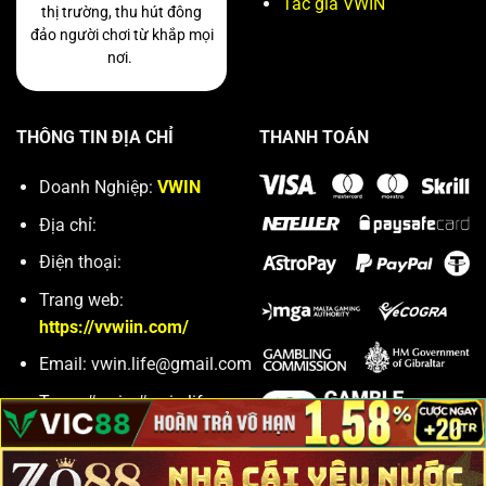
Tác giả VWIN
thị trường, thu hút đông
đảo người chơi từ khắp mọi
nơi.
THÔNG TIN ĐỊA CHỈ
THANH TOÁN
Doanh Nghiệp:
VWIN
Địa chỉ:
Điện thoại:
Trang web:
https://vvwiin.com/
Email:
vwin.life@gmail.com
Tags: #vwin #vwin life
#nhacaivwin
#vwincasino