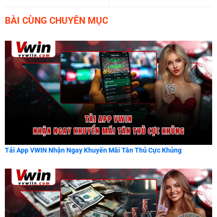
BÀI CÙNG CHUYÊN MỤC
Tải App VWIN Nhận Ngay Khuyến Mãi Tân Thủ Cực Khủng