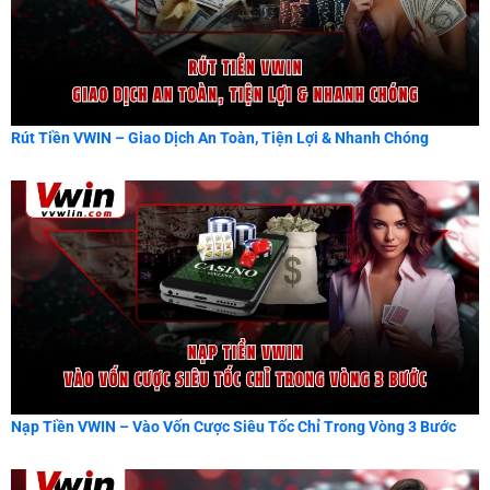
Rút Tiền VWIN – Giao Dịch An Toàn, Tiện Lợi & Nhanh Chóng
Nạp Tiền VWIN – Vào Vốn Cược Siêu Tốc Chỉ Trong Vòng 3 Bước