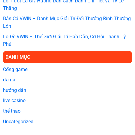
Lô Trượt Là Gì? Hướng Dẫn Cách Đánh Chi Tiết Và Tỷ Lệ
Thắng
Bắn Cá VWIN – Danh Mục Giải Trí Đổi Thưởng Rinh Thưởng
Lớn
Lô Đề VWIN – Thế Giới Giải Trí Hấp Dẫn, Cơ Hội Thành Tỷ
Phú
DANH MỤC
Cổng game
đá gà
hướng dẫn
live casino
thể thao
Uncategorized