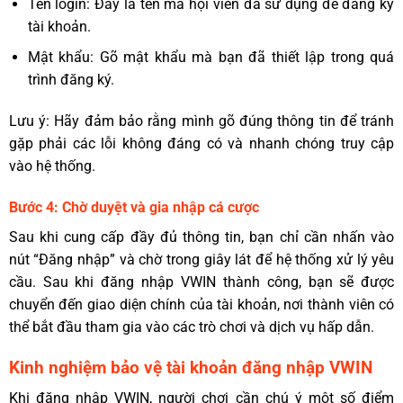
Tên login: Đây là tên mà hội viên đã sử dụng để đăng ký
tài khoản.
Mật khẩu: Gõ mật khẩu mà bạn đã thiết lập trong quá
trình đăng ký.
Lưu ý: Hãy đảm bảo rằng mình gõ đúng thông tin để tránh
gặp phải các lỗi không đáng có và nhanh chóng truy cập
vào hệ thống.
Bước 4: Chờ duyệt và gia nhập cá cược
Sau khi cung cấp đầy đủ thông tin, bạn chỉ cần nhấn vào
nút “Đăng nhập” và chờ trong giây lát để hệ thống xử lý yêu
cầu. Sau khi đăng nhập VWIN thành công, bạn sẽ được
chuyển đến giao diện chính của tài khoản, nơi thành viên có
thể bắt đầu tham gia vào các trò chơi và dịch vụ hấp dẫn.
Kinh nghiệm bảo vệ tài khoản đăng nhập VWIN
Khi đăng nhập VWIN, người chơi cần chú ý một số điểm