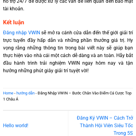
hỗ trợ 24/7 để được xử lý các vấn đề liên quan đến bảo mật
tài khoản.
Kết luận
Đăng nhập VWIN
sẽ mở ra cánh cửa dẫn đến thế giới giải trí
trực tuyến đầy hấp dẫn và những phần thưởng giá trị. Hy
vọng rằng những thông tin trong bài viết này sẽ giúp bạn
thực hiện vào nhà cái một cách dễ dàng và an toàn. Hãy bắt
đầu hành trình trải nghiệm VWIN ngay hôm nay và tận
hưởng những phút giây giải trí tuyệt vời!
Home
-
hướng dẫn
-
Đăng Nhập VWIN – Bước Chân Vào Điểm Cá Cược Top
1 Châu Á
Đăng Ký VWIN – Cách Trở
Hello world!
Thành Hội Viên Siêu Tốc
Trong 5S