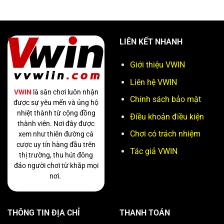
LIÊN KẾT NHANH
Giới thiệu VWIN
Liên hệ VWIN
VWIN
là sân chơi luôn nhận
Chính sách bảo mật
được sự yêu mến và ủng hộ
nhiệt thành từ cộng đồng
Điều khoản điều kiện
thành viên. Nơi đây được
Chơi có trách nhiệm
xem như thiên đường cá
cược uy tín hàng đầu trên
Tác giả VWIN
thị trường, thu hút đông
đảo người chơi từ khắp mọi
nơi.
THÔNG TIN ĐỊA CHỈ
THANH TOÁN