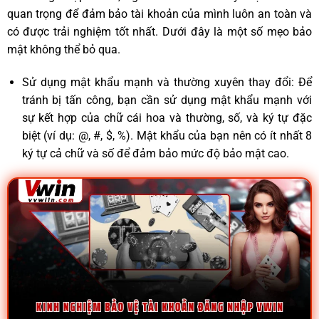
quan trọng để đảm bảo tài khoản của mình luôn an toàn và
có được trải nghiệm tốt nhất. Dưới đây là một số mẹo bảo
mật không thể bỏ qua.
Sử dụng mật khẩu mạnh và thường xuyên thay đổi: Để
tránh bị tấn công, bạn cần sử dụng mật khẩu mạnh với
sự kết hợp của chữ cái hoa và thường, số, và ký tự đặc
biệt (ví dụ: @, #, $, %). Mật khẩu của bạn nên có ít nhất 8
ký tự cả chữ và số để đảm bảo mức độ bảo mật cao.