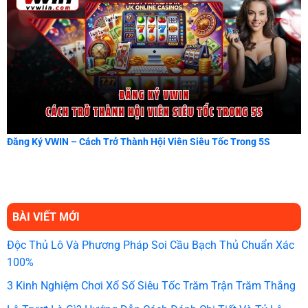
Đăng Ký VWIN – Cách Trở Thành Hội Viên Siêu Tốc Trong 5S
BÀI VIẾT MỚI
Độc Thủ Lô Và Phương Pháp Soi Cầu Bạch Thủ Chuẩn Xác
100%
3 Kinh Nghiệm Chơi Xổ Số Siêu Tốc Trăm Trận Trăm Thắng