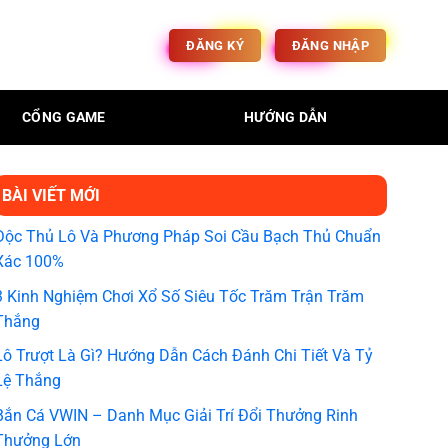
ĐĂNG KÝ
ĐĂNG NHẬP
CỔNG GAME
HƯỚNG DẪN
BÀI VIẾT MỚI
Độc Thủ Lô Và Phương Pháp Soi Cầu Bạch Thủ Chuẩn
Xác 100%
3 Kinh Nghiệm Chơi Xổ Số Siêu Tốc Trăm Trận Trăm
Thắng
Lô Trượt Là Gì? Hướng Dẫn Cách Đánh Chi Tiết Và Tỷ
Lệ Thắng
Bắn Cá VWIN – Danh Mục Giải Trí Đổi Thưởng Rinh
Thưởng Lớn