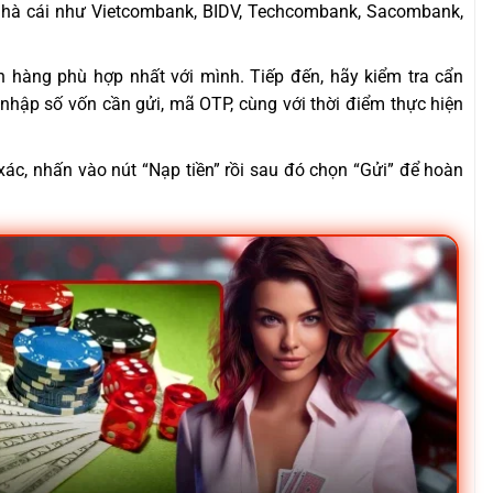
i nhà cái như Vietcombank, BIDV, Techcombank, Sacombank,
n hàng phù hợp nhất với mình. Tiếp đến, hãy kiểm tra cẩn
 nhập số vốn cần gửi, mã OTP, cùng với thời điểm thực hiện
xác, nhấn vào nút “Nạp tiền” rồi sau đó chọn “Gửi” để hoàn