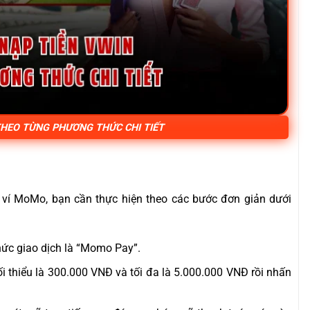
THEO TỪNG PHƯƠNG THỨC CHI TIẾT
ví MoMo, bạn cần thực hiện theo các bước đơn giản dưới
ức giao dịch là “Momo Pay”.
i thiểu là 300.000 VNĐ và tối đa là 5.000.000 VNĐ rồi nhấn