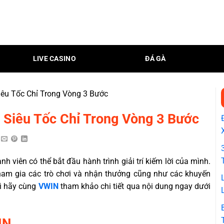
LIVE CASINO
ĐÁ GÀ
êu Tốc Chỉ Trong Vòng 3 Bước
Siêu Tốc Chỉ Trong Vòng 3 Bước
h viên có thể bắt đầu hành trình giải trí kiếm lời của mình.
tham gia các trò chơi và nhận thưởng cũng như các khuyến
hì hãy cùng
VWIN
tham khảo chi tiết qua nội dung ngay dưới
IN