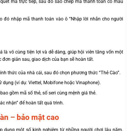
n quét mã trực tiếp, sau đó sao chép mã thanh toán có màu
ao đó nhập mã thanh toán vào ô “Nhập lời nhắn cho người
là vô cùng tiện lợi và dễ dàng, giúp hội viên tăng vốn một
đơn giản sau, giao dịch của bạn sẽ hoàn tất.
hính thức của nhà cái, sau đó chọn phương thức “Thẻ Cào”.
 dụng (ví dụ: Viettel, Mobifone hoặc Vinaphone).
, bao gồm mã số thẻ, số seri cùng mệnh giá thẻ.
Xác nhận” để hoàn tất quá trình.
oàn – bảo mật cao
áp dụng một số kinh nghiệm từ những người chơi lâu năm.