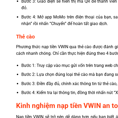
Bước 3: Giao diện sẽ hiển thị mã QR để thành viê
đỏ.
Bước 4: Mở app MoMo trên điện thoại của bạn, s
nhận” rồi nhấn “Chuyển” để hoàn tất giao dịch.
Thẻ cào
Phương thức nạp tiền VWIN qua thẻ cào được đánh giá 
cách nhanh chóng. Chỉ cần thực hiện đúng theo 4 bước 
Bước 1: Truy cập vào mục gửi vốn trên trang web c
Bước 2: Lựa chọn đúng loại thẻ cào mà bạn đang sử
Bước 3: Điền đầy đủ, chính xác thông tin từ thẻ cào
Bước 4: Kiểm tra lại thông tin, đồng thời nhấn nút “
Kinh nghiệm nạp tiền VWIN an t
Nạp tiền VWIN sẽ trở nên dễ dàng hơn nếu bạn biết 