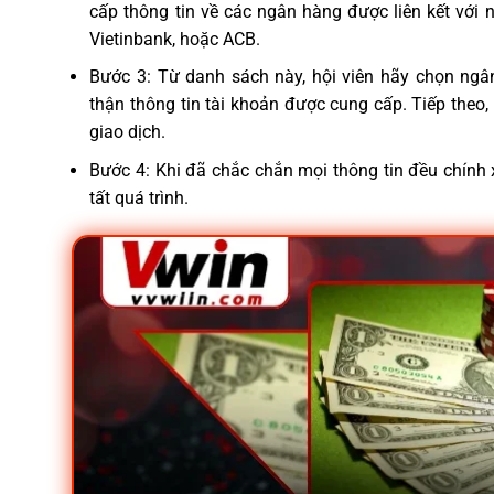
cấp thông tin về các ngân hàng được liên kết vớ
Vietinbank, hoặc ACB.
Bước 3: Từ danh sách này, hội viên hãy chọn ngâ
thận thông tin tài khoản được cung cấp. Tiếp theo,
giao dịch.
Bước 4: Khi đã chắc chắn mọi thông tin đều chính 
tất quá trình.