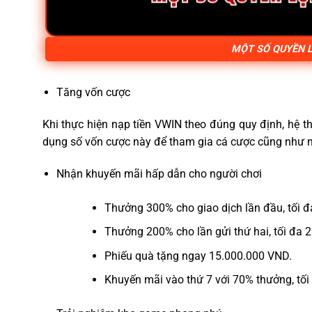
MỘT SỐ QUYỀN L
Tăng vốn cược
Khi thực hiện nạp tiền VWIN theo đúng quy định, hệ t
dụng số vốn cược này để tham gia cá cược cũng như 
Nhận khuyến mãi hấp dẫn cho người chơi
Thưởng 300% cho giao dịch lần đầu, tối đ
Thưởng 200% cho lần gửi thứ hai, tối đa 
Phiếu quà tặng ngay 15.000.000 VND.
Khuyến mãi vào thứ 7 với 70% thưởng, tối